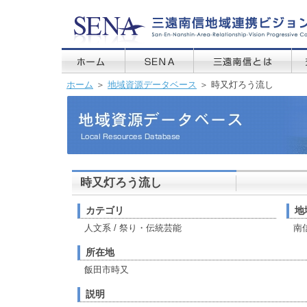
ホーム
＞
地域資源データベース
＞ 時又灯ろう流し
時又灯ろう流し
カテゴリ
地
人文系 / 祭り・伝統芸能
南
所在地
飯田市時又
説明