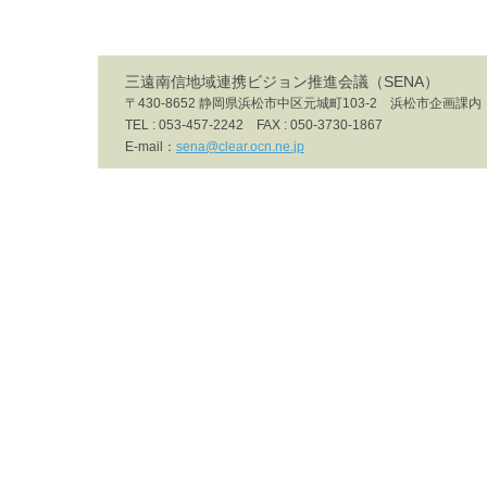
三遠南信地域連携ビジョン推進会議（SENA）
〒430-8652 静岡県浜松市中区元城町103-2 浜松市企画課
TEL : 053-457-2242 FAX : 050-3730-1867
E-mail：
sena@clear.ocn.ne.jp